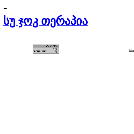
-
სუ ჯოკ თერაპია
htt