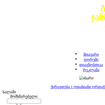
ჯა
მთავარი
ფორუმი
დიაგნოსტიკა
რეკლამა
ქირავდება 1 ოთახიანი ორთა
სალამი
მომხმარებელი: