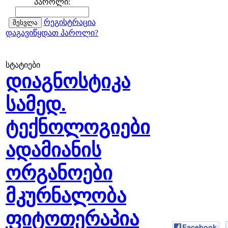
პაროლი:
რეგისტრაცია
დაგავიწყდათ პაროლი?
სტატიები
დიაგნოსტიკა
სამედ.
ტექნოლოგიები
ადამიანის
ორგანოები
მკურნალობა
ფიტოთერაპია
Facebook