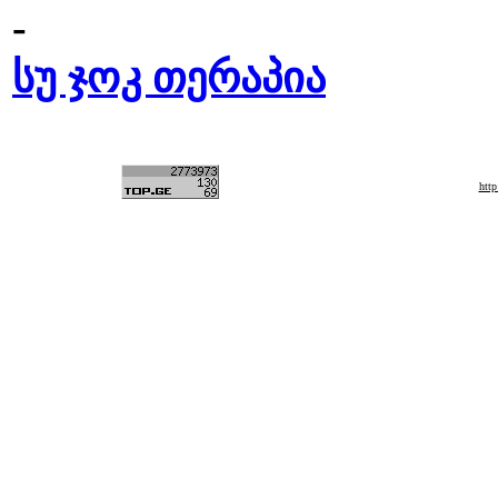
-
სუ ჯოკ თერაპია
htt