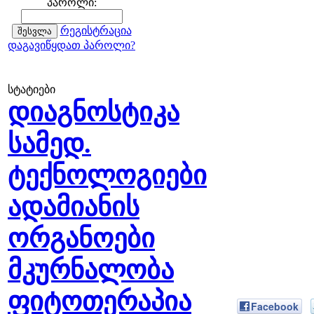
პაროლი:
რეგისტრაცია
დაგავიწყდათ პაროლი?
სტატიები
დიაგნოსტიკა
სამედ.
ტექნოლოგიები
ადამიანის
ორგანოები
მკურნალობა
ფიტოთერაპია
Facebook