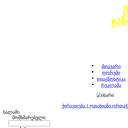
ჯა
მთავარი
ფორუმი
დიაგნოსტიკა
რეკლამა
ქირავდება 1 ოთახიანი ორთა
სალამი
მომხმარებელი: