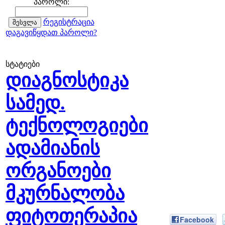
პაროლი:
რეგისტრაცია
დაგავიწყდათ პაროლი?
სტატიები
დიაგნოსტიკა
სამედ.
ტექნოლოგიები
ადამიანის
ორგანოები
მკურნალობა
ფიტოთერაპია
Facebook