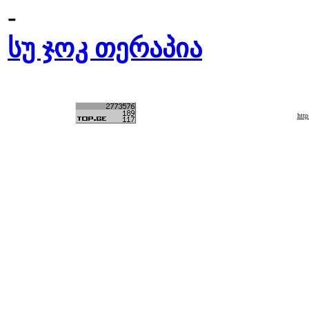
-
სუ ჯოკ თერაპია
htt