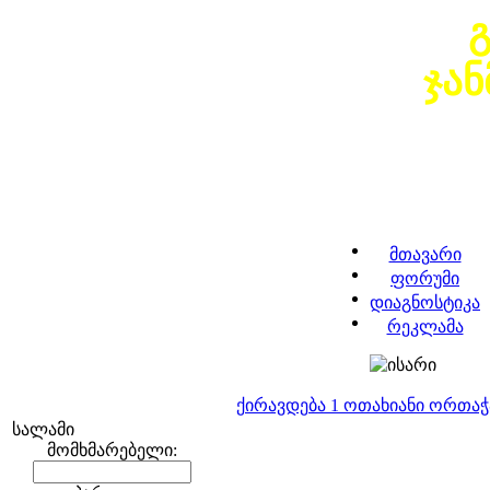
ჯა
მთავარი
ფორუმი
დიაგნოსტიკა
რეკლამა
ქირავდება 1 ოთახიანი ორთა
სალამი
მომხმარებელი: