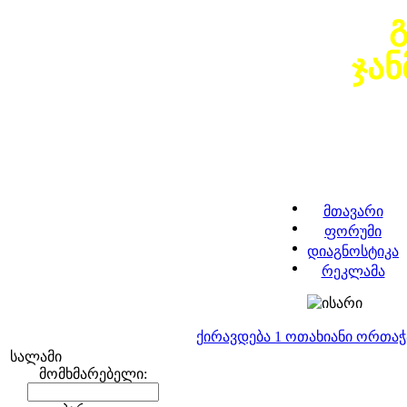
ჯა
მთავარი
ფორუმი
დიაგნოსტიკა
რეკლამა
ქირავდება 1 ოთახიანი ორთა
სალამი
მომხმარებელი: