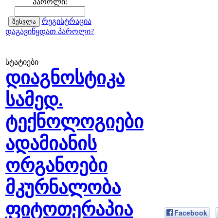
პაროლი:
რეგისტრაცია
დაგავიწყდათ პაროლი?
სტატიები
დიაგნოსტიკა
სამედ.
ტექნოლოგიები
ადამიანის
ორგანოები
მკურნალობა
ფიტოთერაპია
Facebook