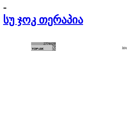
-
სუ ჯოკ თერაპია
htt