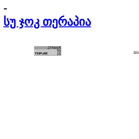
-
სუ ჯოკ თერაპია
htt