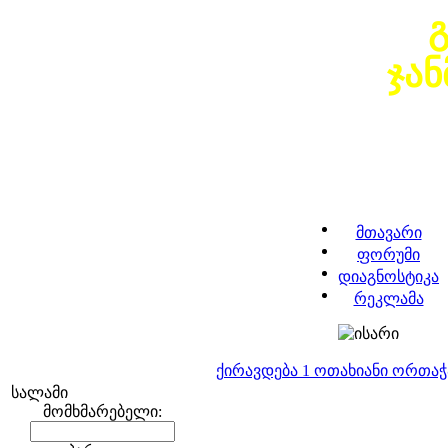
ჯა
მთავარი
ფორუმი
დიაგნოსტიკა
რეკლამა
ქირავდება 1 ოთახიანი ორთა
სალამი
მომხმარებელი: