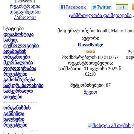
რეგისტრაცია
Facebook
Twitter
+1
დაგავიწყდათ
ჯანმრთელობა და მედიცინა
:
პაროლი?
სტატიები
მოდერატორები: feonib, Maiko Lom
დიაგნოსტიკა
ავტორი
სამედ.
Russellvulge
ტექნოლოგიები
ადამიანის
. Ру
ორგანოები
вер
მომხმარებლის ID #16057
მკურნალობა
რეგისტრირებულია:
ფიტოთერაპია
სამშაბათი, 01 ივლისი 2025 წ.
რეცეპტები
02:10
გამოხმაურება
შეტყობინებები: 87
სამკურ. ბალახები
სამკურნალო
ზევით
დიეტები
- - - - - - - - - - - - -
ორგანიზმის
გაწმენდა
ხალხური
რეცეპტები
- - - - - - - - - - - - -