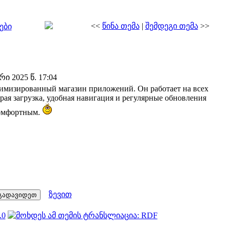
<<
წინა თემა
|
შემდეგი თემა
>>
ები
 2025 წ. 17:04
птимизированный магазин приложений. Он работает на всех
трая загрузка, удобная навигация и регулярные обновления
комфортным.
ზევით