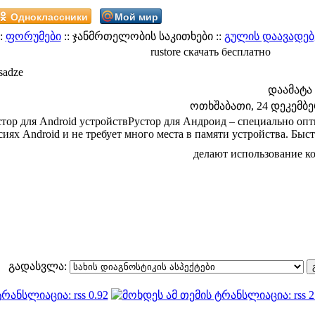
Одноклассники
Мой мир
:
ფორუმები
:: ჯანმრთელობის საკითხები ::
გულის დაავადებ
rustore скачать бесплатно
sadze
დაამატა
ოთხშაბათი, 24 დეკემბერი
стор для Android устройствРустор для Андроид – специально о
сиях Android и не требует много места в памяти устройства. Быс
делают использование 
გადასვლა: