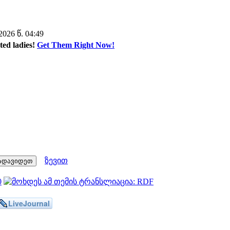
26 წ. 04:49
ted ladies!
Get Them Right Now!
ზევით
LiveJournal