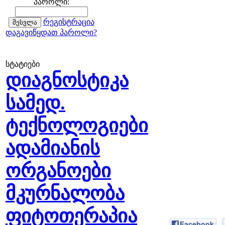
პაროლი:
რეგისტრაცია
დაგავიწყდათ პაროლი?
სტატიები
დიაგნოსტიკა
სამედ.
ტექნოლოგიები
ადამიანის
ორგანოები
მკურნალობა
ფიტოთერაპია
Facebook