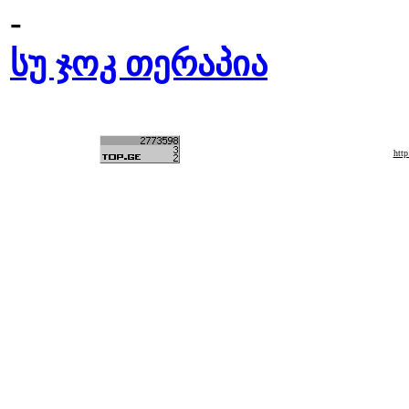
-
სუ ჯოკ თერაპია
htt