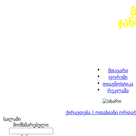
ჯა
მთავარი
ფორუმი
დიაგნოსტიკა
რეკლამა
ქირავდება 1 ოთახიანი ორთა
სალამი
მომხმარებელი: