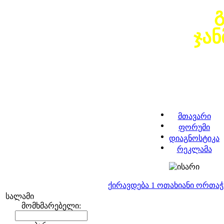
ჯა
მთავარი
ფორუმი
დიაგნოსტიკა
რეკლამა
ქირავდება 1 ოთახიანი ორთა
სალამი
მომხმარებელი: