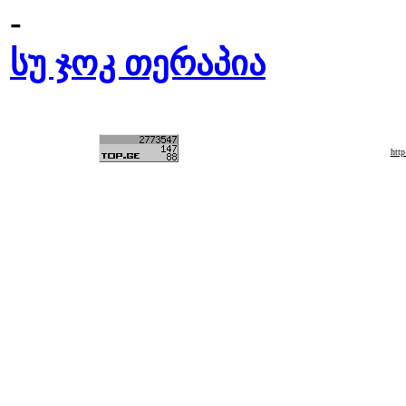
-
სუ ჯოკ თერაპია
htt