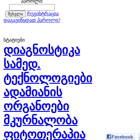
პაროლი:
რეგისტრაცია
დაგავიწყდათ პაროლი?
სტატიები
დიაგნოსტიკა
სამედ.
ტექნოლოგიები
ადამიანის
ორგანოები
მკურნალობა
ფიტოთერაპია
Facebook