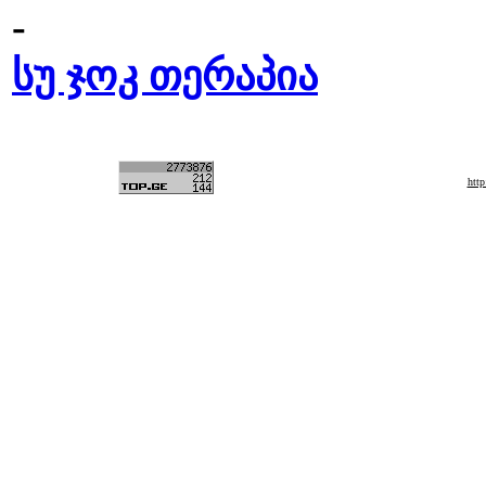
-
სუ ჯოკ თერაპია
htt