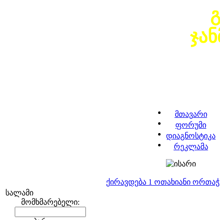
ჯა
მთავარი
ფორუმი
დიაგნოსტიკა
რეკლამა
ქირავდება 1 ოთახიანი ორთა
სალამი
მომხმარებელი: