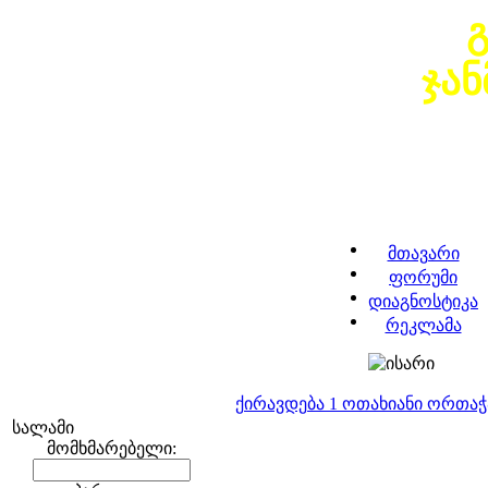
ჯა
მთავარი
ფორუმი
დიაგნოსტიკა
რეკლამა
ქირავდება 1 ოთახიანი ორთა
სალამი
მომხმარებელი: