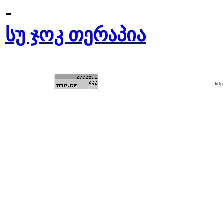
-
სუ ჯოკ თერაპია
htt