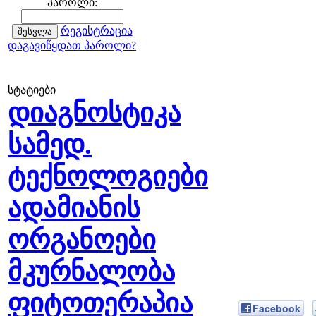
პაროლი:
რეგისტრაცია
დაგავიწყდათ პაროლი?
სტატიები
დიაგნოსტიკა
სამედ.
ტექნოლოგიები
ადამიანის
ორგანოები
მკურნალობა
ფიტოთერაპია
Facebook