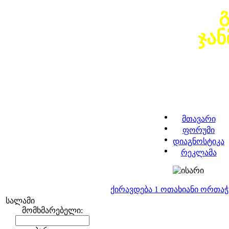
ჯა
მთავარი
ფორუმი
დიაგნოსტიკა
რეკლამა
ქირავდება 1 ოთახიანი ორთა
სალამი
მომხმარებელი: