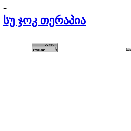
-
სუ ჯოკ თერაპია
htt