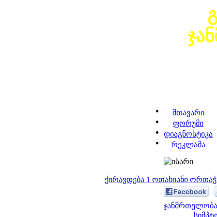
ჯა
მთავარი
ფორუმი
დიაგნოსტიკა
რეკლამა
ქირავდება 1 ოთახიანი ორთა
Facebook
ჯანმრთელობა 
სიმპტ