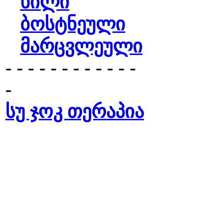
ხილი
ბოსტნეული
მარცვლეული
- - - - - - - - - - - -
-
სუ ჯოკ თერაპია