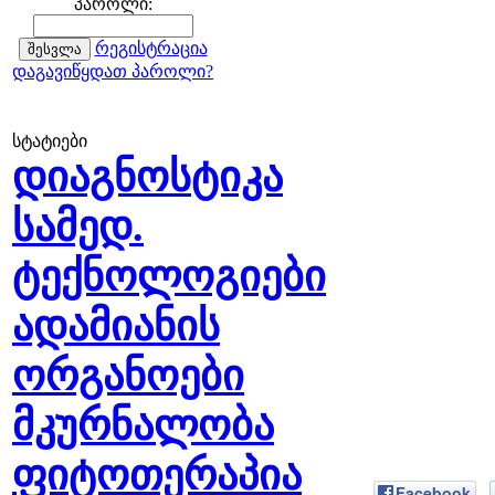
პაროლი:
რეგისტრაცია
დაგავიწყდათ პაროლი?
სტატიები
დიაგნოსტიკა
სამედ.
ტექნოლოგიები
ადამიანის
ორგანოები
მკურნალობა
ფიტოთერაპია
Facebook