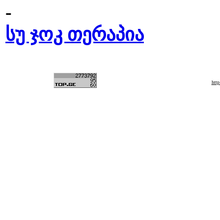
-
სუ ჯოკ თერაპია
htt