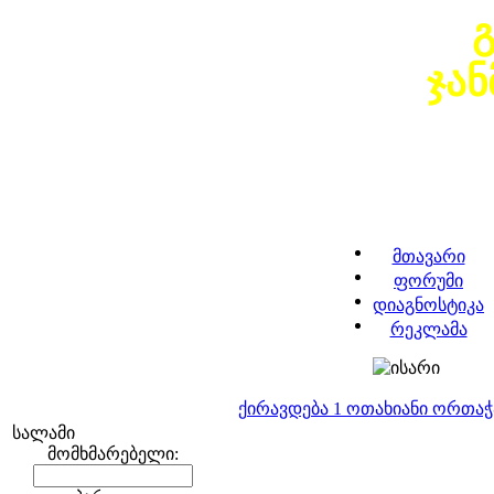
ჯა
მთავარი
ფორუმი
დიაგნოსტიკა
რეკლამა
ქირავდება 1 ოთახიანი ორთა
სალამი
მომხმარებელი: