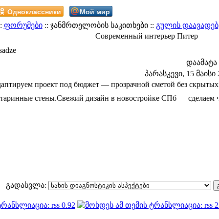
Одноклассники
Мой мир
:
ფორუმები
:: ჯანმრთელობის საკითხები ::
გულის დაავადებ
Современный интерьер Питер
sadze
დაამატა
პარასკევი, 15 მაისი 2
аптируем проект под бюджет — прозрачной сметой без скрытых
старинные стены.Свежий дизайн в новостройке СПб — сделаем ч
გადასვლა: