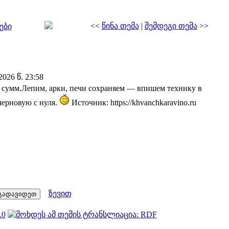
<<
წინა თემა
|
შემდეგი თემა
>>
ები
026 წ. 23:58
 сумм.Лепим, арки, печи сохраняем — впишем технику в
ерновую с нуля.
Источник: https://khvanchkaravino.ru
ზევით