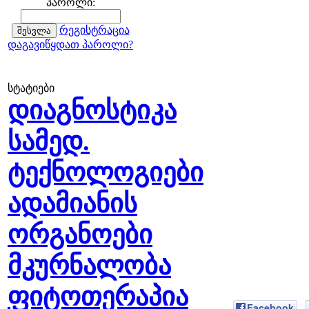
პაროლი:
რეგისტრაცია
დაგავიწყდათ პაროლი?
სტატიები
დიაგნოსტიკა
სამედ.
ტექნოლოგიები
ადამიანის
ორგანოები
მკურნალობა
ფიტოთერაპია
Facebook