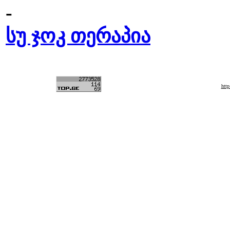
-
სუ ჯოკ თერაპია
htt