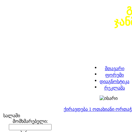
ჯა
მთავარი
ფორუმი
დიაგნოსტიკა
რეკლამა
ქირავდება 1 ოთახიანი ორთა
სალამი
მომხმარებელი: