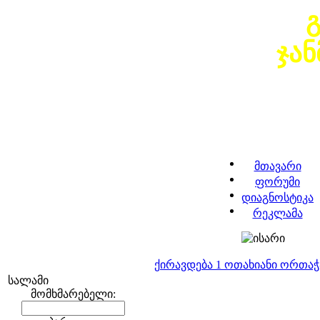
ჯა
მთავარი
ფორუმი
დიაგნოსტიკა
რეკლამა
ქირავდება 1 ოთახიანი ორთა
სალამი
მომხმარებელი: