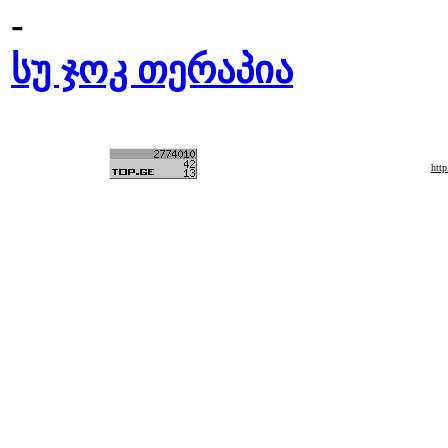
-
სუ ჯოკ თერაპია
htt