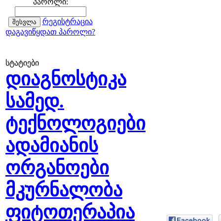
პაროლი:
რეგისტრაცია
დაგავიწყდათ პაროლი?
სტატიები
დიაგნოსტიკა
სამედ.
ტექნოლოგიები
ადამიანის
ორგანოები
მკურნალობა
ფიტოთერაპია
Facebook