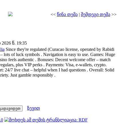
<<
წინა თემა
|
შემდეგი თემა
>>
2026 წ. 19:35
lia
Since they're regulated (Curacao license, operated by Rabidi
ng – lots of luck symbols . Navigation is easy to use. Games: Huge
casino feels authentic . Bonuses: Decent welcome offer – match
egulars, plus VIP perks . Payments: Visa, e-wallets, crypto.
t: 24/7 live chat – helpful when I had questions . Overall: Solid
riety. Just gamble responsibly .
ზევით