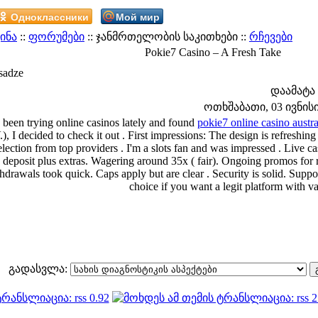
Одноклассники
Мой мир
ინა
::
ფორუმები
:: ჯანმრთელობის საკითხები ::
რჩევები
Pokie7 Casino – A Fresh Take
sadze
დაამატა
ოთხშაბათი, 03 ივნისი 
e been trying online casinos lately and found
pokie7 online casino austra
), I decided to check it out . First impressions: The design is refreshi
election from top providers . I'm a slots fan and was impressed . Live 
deposit plus extras. Wagering around 35x ( fair). Ongoing promos for r
hdrawals took quick. Caps apply but are clear . Security is solid. Suppor
choice if you want a legit platform with va
გადასვლა: