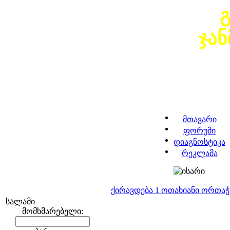
ჯა
მთავარი
ფორუმი
დიაგნოსტიკა
რეკლამა
ქირავდება 1 ოთახიანი ორთა
სალამი
მომხმარებელი: