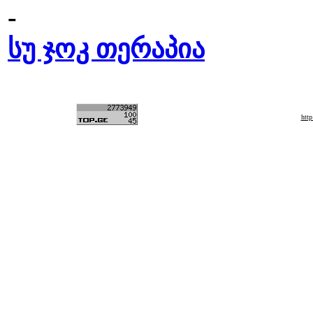
-
სუ ჯოკ თერაპია
htt