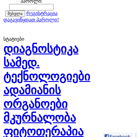
პაროლი:
რეგისტრაცია
დაგავიწყდათ პაროლი?
სტატიები
დიაგნოსტიკა
სამედ.
ტექნოლოგიები
ადამიანის
ორგანოები
მკურნალობა
ფიტოთერაპია
Facebook