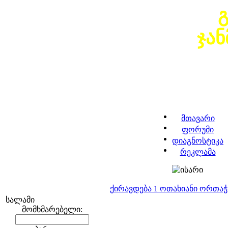
ჯა
მთავარი
ფორუმი
დიაგნოსტიკა
რეკლამა
ქირავდება 1 ოთახიანი ორთა
სალამი
მომხმარებელი: