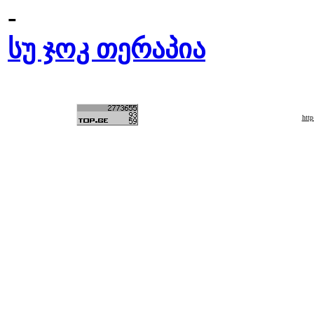
-
სუ ჯოკ თერაპია
htt