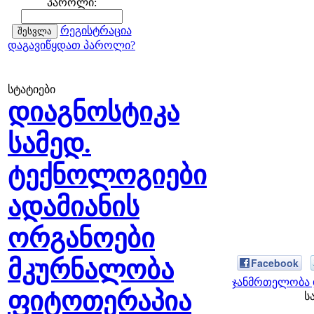
პაროლი:
რეგისტრაცია
დაგავიწყდათ პაროლი?
სტატიები
დიაგნოსტიკა
სამედ.
ტექნოლოგიები
ადამიანის
ორგანოები
მკურნალობა
Facebook
ჯანმრთელობა 
ფიტოთერაპია
ს