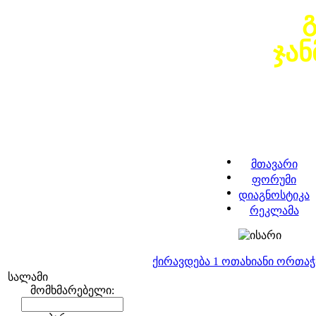
ჯა
მთავარი
ფორუმი
დიაგნოსტიკა
რეკლამა
ქირავდება 1 ოთახიანი ორთა
სალამი
მომხმარებელი: