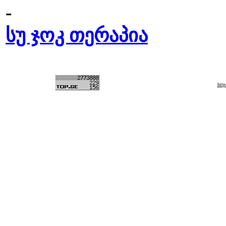
-
სუ ჯოკ თერაპია
htt