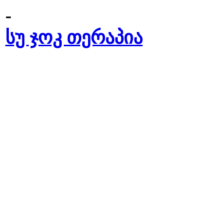
-
სუ ჯოკ თერაპია