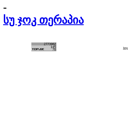
-
სუ ჯოკ თერაპია
htt