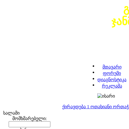
ჯა
მთავარი
ფორუმი
დიაგნოსტიკა
რეკლამა
ქირავდება 1 ოთახიანი ორთა
სალამი
მომხმარებელი: