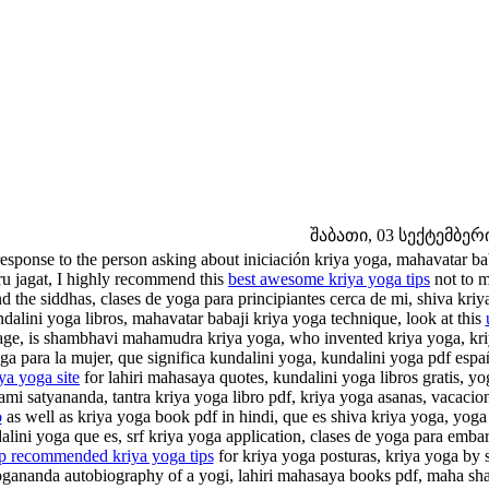
შაბათი, 03 სექტემბერი 
response to the person asking about iniciación kriya yoga, mahavatar b
ru jagat, I highly recommend this
best awesome kriya yoga tips
not to m
d the siddhas, clases de yoga para principiantes cerca de mi, shiva kri
dalini yoga libros, mahavatar babaji kriya yoga technique, look at this
age, is shambhavi mahamudra kriya yoga, who invented kriya yoga, kriya
ga para la mujer, que significa kundalini yoga, kundalini yoga pdf españ
ya yoga site
for lahiri mahasaya quotes, kundalini yoga libros gratis, y
mi satyananda, tantra kriya yoga libro pdf, kriya yoga asanas, vacacio
o
as well as kriya yoga book pdf in hindi, que es shiva kriya yoga, yoga
alini yoga que es, srf kriya yoga application, clases de yoga para embar
p recommended kriya yoga tips
for kriya yoga posturas, kriya yoga by
gananda autobiography of a yogi, lahiri mahasaya books pdf, maha shak