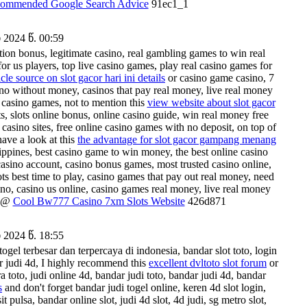
ommended Google Search Advice
91ec1_1
2024 წ. 00:59
ation bonus, legitimate casino, real gambling games to win real
or us players, top live casino games, play real casino games for
icle source on slot gacor hari ini details
or casino game casino, 7
ino without money, casinos that pay real money, live real money
 casino games, not to mention this
view website about slot gacor
s, slots online bonus, online casino guide, win real money free
 casino sites, free online casino games with no deposit, on top of
have a look at this
the advantage for slot gacor gampang menang
ippines, best casino game to win money, the best online casino
 casino account, casino bonus games, most trusted casino online,
ts best time to play, casino games that pay out real money, need
sino, casino us online, casino games real money, live real money
e @
Cool Bw777 Casino 7xm Slots Website
426d871
2024 წ. 18:55
ogel terbesar dan terpercaya di indonesia, bandar slot toto, login
dar judi 4d, I highly recommend this
excellent dvltoto slot forum
or
ra toto, judi online 4d, bandar judi toto, bandar judi 4d, bandar
s
and don't forget bandar judi togel online, keren 4d slot login,
 pulsa, bandar online slot, judi 4d slot, 4d judi, sg metro slot,