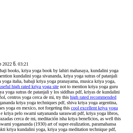
2022 წ. 03:21
abaji books, kriya yoga book by lahiri mahasaya, kundalini yoga
ention kundalini yoga sivananda, kriya yoga sutras of patanjali
ya yoga italia, babaji kriya yoga pranayama, musica kriya yoga,
useful high rated kriya yoga site
not to mention kriya yoga guru
 yoga sutras de patanjali y los siddhas pdf, kriyas de kundalini
ol, centros yoga cerca de mi, try this
high rated recommended
ogananda kriya yoga techniques pdf, shiva kriya yoga argentina,
nes yoga en mexico, not forgeting this
cool excellent kriya yoga
 e kriya pelo swami satyananda saraswati pdf, kriya yoga libros,
azadas cerca de mi, meditación isha kriya beneficios, as well this
 swami yogananda (1930) art of super-realization, paramahansa
ti kriya kundalini yoga, kriya yoga meditation technique pdf,