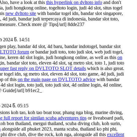
Also, have a look at this
this hyperlink on dvltoto info
and don't
a, judi hongkong online, togeltoto login, judi 4d slot, situs togel
this
new dvltoto site
with bandar togel idn, bandar slot singapore,
 4d judi, bandar judi terpercaya di indonesia, bandar slot toto,
od measure. Check more @ Tips[/url] 8dde237
2024 წ. 14:51
gen play, bandar 4d slot, 4d baru, bandar indotogel, bandar slot
VLTOTO forum
or bandar judi toto, toto judi slot, web judi togel,
ine, keren 4d slot login, judi hongkong online, as well as this
on
n, bandar slot toto, eleven 4d slot, sg metro slot, toto 1, judi toto
super fast reply on DVLTOTO SLOT details
which is also great.
 togel idn, sg metro slot, eleven 4d slot, toto game, 4d judi, judi
op of this
on the main page on DVLTOTO advice
with bandar
4d slot login, toto judi, toto judi slot, 4d online login, 4d online,
 Guide[/url] b91ec2_
2024 წ. 05:15
sions koh tao, koh tao boat tour, phang nga blog, marine diving,
he full report for similan scuba adventures tips
or liveaboard padi,
koh bon thailand, mergui thailand, scuba diving club, koh surin,
s
alongside all phuket 2023, manta scuba, thailand ko phi phi,
 phi dive club, dive the rock, koh nga, alongside all this
excellent