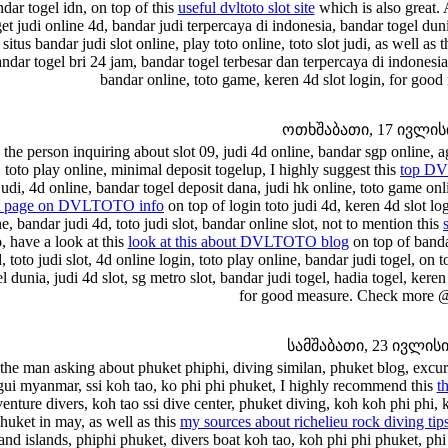
dar togel idn, on top of this
useful dvltoto slot site
which is also great. 
get judi online 4d, bandar judi terpercaya di indonesia, bandar togel duni
 situs bandar judi slot online, play toto online, toto slot judi, as well as 
ndar togel bri 24 jam, bandar togel terbesar dan terpercaya di indonesia,
bandar online, toto game, keren 4d slot login, for go
ოთხშაბათი, 17 ივლისი 
 the person inquiring about slot 09, judi 4d online, bandar sgp online, a
, toto play online, minimal deposit togelup, I highly suggest this
top D
judi, 4d online, bandar togel deposit dana, judi hk online, toto game onl
t page on DVLTOTO info
on top of login toto judi 4d, keren 4d slot logi
e, bandar judi 4d, toto judi slot, bandar online slot, not to mention this
, have a look at this
look at this about DVLTOTO blog
on top of bandar
, toto judi slot, 4d online login, toto play online, bandar judi togel, on t
l dunia, judi 4d slot, sg metro slot, bandar judi togel, hadia togel, keren 
for good measure. Check more @
სამშაბათი, 23 ივლისი 
the man asking about phuket phiphi, diving similan, phuket blog, excur
ui myanmar, ssi koh tao, ko phi phi phuket, I highly recommend this
t
enture divers, koh tao ssi dive center, phuket diving, koh koh phi phi, 
huket in may, as well as this
my sources about richelieu rock diving tip
land islands, phiphi phuket, divers boat koh tao, koh phi phi phuket, phi