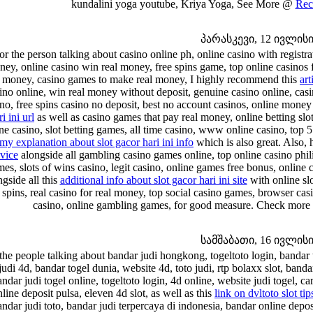
kundalini yoga youtube, Kriya Yoga, See More @
Rec
პარასკევი, 12 ივლისი 
or the person talking about casino online ph, online casino with registr
ey, online casino win real money, free spins game, top online casinos f
l money, casino games to make real money, I highly recommend this
art
ino online, win real money without deposit, genuine casino online, cas
no, free spins casino no deposit, best no account casinos, online money
ri ini url
as well as casino games that pay real money, online betting slot
ne casino, slot betting games, all time casino, www online casino, top 5
my explanation about slot gacor hari ini info
which is also great. Also, 
vice
alongside all gambling casino games online, top online casino phil
es, slots of wins casino, legit casino, online games free bonus, online
ngside all this
additional info about slot gacor hari ini site
with online slo
 spins, real casino for real money, top social casino games, browser ca
casino, online gambling games, for good measure. Check mor
სამშაბათი, 16 ივლისი 
the people talking about bandar judi hongkong, togeltoto login, bandar t
 judi 4d, bandar togel dunia, website 4d, toto judi, rtp bolaxx slot, ban
andar judi togel online, togeltoto login, 4d online, website judi togel, ca
nline deposit pulsa, eleven 4d slot, as well as this
link on dvltoto slot tip
ndar judi toto, bandar judi terpercaya di indonesia, bandar online deposit