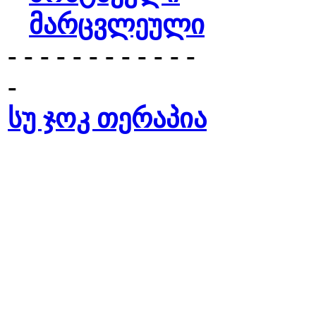
მარცვლეული
- - - - - - - - - - - -
-
სუ ჯოკ თერაპია