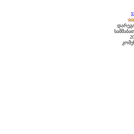
ვ
დარეგ
სამშაბათ
20
კომე