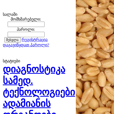
სალამი
მომხმარებელი:
პაროლი:
რეგისტრაცია
დაგავიწყდათ პაროლი?
სტატიები
დიაგნოსტიკა
სამედ.
ტექნოლოგიები
ადამიანის