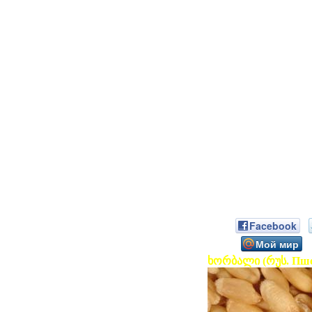
Facebook
Мой мир
ხორბალი (რუს. Пшен