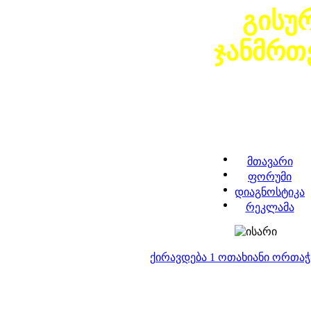
გისუ
ჯანმრთ
მთავარი
ფორუმი
დიაგნოსტიკა
რეკლამა
ქირავდება 1 ოთახიანი ორთა