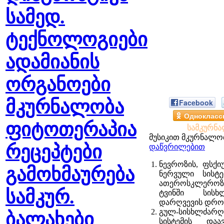
სამედ.
ტექნოლოგიები
ადამიანის
ორგანოები
მკურნალობა
Facebook
Однокласс
ფიტოთერაპია
სამკურნა
მუსიკით მკურნალობი
რეცეპტები
დაწვრილებით
ნევროზის, ფსქი
გამოხმაურება
ნერვული სისტე
ათეროსკლერო
სამკურ.
ტვინში სისხ
დარღვევის დროს 
გულ-სისხლძარ
ბალახები
სისტემის დაა