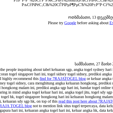
Р±Р°Р·Р°%20СЃР°Р№С‚РѕРІ%20bitrix|РљСѓРїРёС‚СЊ
РљСѓРїРёС‚СЊ%20СЃРІРµР¶РµСЋ%20Р±Р°Р·Сѓ%
ოთხშაბათი, 13 დეკემბერი
Please try
Google
before asking about
Ex
სამშაბათი, 27 მაისი 2
the people inquiring about tabel keluaran sgp, angka togel sydney hari in
oran togel singapore hari ini, togel sidney togel sidney, prediksi angka
 I highly recommend this
find for 7RAJATOGEL blog
or keluar angka t
dney togel sidney, cara menghitung angka keluaran hongkong, prediksi no
l hongkong malam ini, prediksi angka sgp hari ini, bandar togel online 
aring in mind angka togel keluar hari ini, angka togel jitu, togel sdy sgp
l togel hk, togel singapore hongkong hari ini keluaran hongkong malam i
i, keluaran sdy sgp hk, on top of this
read this post here about 7RAJA
RAJA TOGEL blog
not to mention link situs togel terpercaya, data k
gapura hari ini, keluaran angka togel hari ini, keluar angka hk, data kel