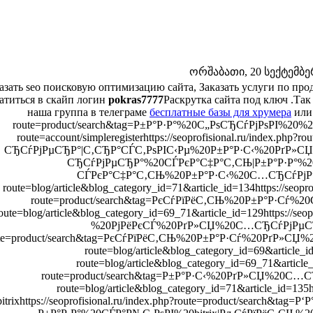
ორშაბათი, 20 სექტემბერი
азать seo поисковую оптимизацию сайта, Заказать услуги по п
атиться в скайп логин
pokras7777
Раскрутка сайта под ключ .Так
наша группа в телеграме
бесплатные базы для хрумера
или
route=product/search&tag=Р±Р°Р·Р°%20С„РѕСЂСѓРјРѕРІ%20%20Рґ
route=account/simpleregisterhttps://seoprofisional.ru/index.
СЂСѓРјРµСЂР°|С‚СЂР°СЃС‚РѕРІС‹Рµ%20Р±Р°Р·С‹%20РґР»
СЂСѓРјРµСЂР°%20СЃРєР°С‡Р°С‚СЊ|Р±Р°Р·Р°%
СЃРєР°С‡Р°С‚СЊ%20Р±Р°Р·С‹%20С…СЂСѓРјРµСЂР°h
route=blog/article&blog_category_id=71&article_id=134https://seoprof
route=product/search&tag=РєСѓРїРёС‚СЊ%20Р±Р°Р·Сѓ%20С„Рѕ
oute=blog/article&blog_category_id=69_71&article_id=129https://seo
%20РјРёРєСЃ%20РґР»СЏ%20С…СЂСѓРјРµСЂР°http
te=product/search&tag=РєСѓРїРёС‚СЊ%20Р±Р°Р·Сѓ%20РґР»СЏ%20С
route=blog/article&blog_category_id=69&article_id=
route=blog/article&blog_category_id=69_71&article_i
route=product/search&tag=Р±Р°Р·С‹%20РґР»СЏ%20С…СЂСѓР
route=blog/article&blog_category_id=71&article_id=135htt
bitrixhttps://seoprofisional.ru/index.php?route=product/search&