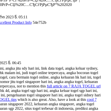
%20Р±Р°Р·Сѓ%20РґР»СЏ%20С…СЂСѓРјРµСЂР°|
20РґР»СЏ%20С…СЂСѓРјРµСЂР°%202020
 2023 წ. 05:11
cellent Product Info
54e752b
025 წ. 06:45
i, angka jitu sdy hari ini, link data togel, angka keluar sydney,
 hk malam ini, judi togel online terpercaya, angka bocoran togel
ogel, cara bermain togel online, angka keluaran hk hari ini, togel
mor jitu togel singapore hari ini, angka angka togel, keluaran
terpercaya, not to mention this
full article on 7 RAJA TOGEL url
 hk 4d, angka togel sgp hari ini, angka keluar togel sgp hari ini,
ni, pengeluaran togel singapore hari ini, angka togel sidney hari
TOGEL tips
which is also great. Also, have a look at this
cool 7
eluaran singapore 2022, keluaran angka singapore, angka togel
uaran sgp 2022, situs togel terbesar di indonesia, prediksi angka