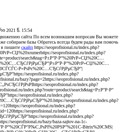
 2021 წ. 15:54
родвижению сайта По всем возникшим вопросам Вы можете
 же собираем базы Обратесь всегда будем рады вам помочь
 в пишите
скайп
https://seoprofisional.ru/index.php?
Р»СЏ%20xrumerhttps://seoprofisional.ru/index.php?
php?route=product/search&tag=Р±Р°Р·Р°%20РґР»СЏ%20С…
СЏ%20С…СЂСѓРјРµСЂР°|Р±Р°Р·Р°%20РґР»СЏ%20С…
20СЃСЃС‹Р»РѕРє%20С…СЂСѓРјРµСЂР°|
ttps://seoprofisional.ru/index.php?
isional.ru/bazy?page=2https://seoprofisional.ru/index.php?
СЂСѓРјРѕРІhttps://seoprofisional.ru/index.php?
profisional.ru/index.php?route=product/search&tag=Р±Р°Р·Р°
s://seoprofisional.ru/index.php?
…СЂСѓРјРµСЂР°%20.https://seoprofisional.ru/index.php?
120https://seoprofisional.ru/index.php?
d=120https://seoprofisional.ru/index.php?
јРµСЂР°https://seoprofisional.ru/index.php?
ps://seoprofisional.ru/bazy/baza-sajtov-na-1c-
tag=Р‘Р°Р·Р°%20СЃР°Р№С‚РѕРІ%20РЅР°%201C-Bitrix%20CMS|