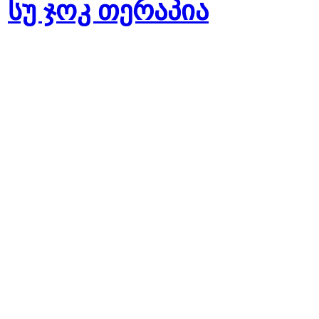
სუ ჯოკ თერაპია