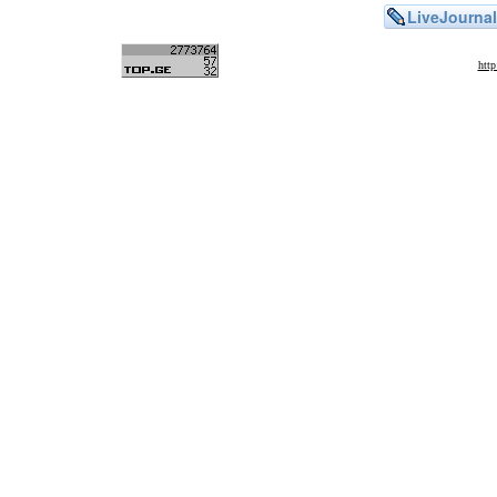
LiveJournal
htt