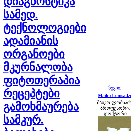
დიაგნოსტიკა
სამედ.
ტექნოლოგიები
ადამიანის
ორგანოები
მკურნალობა
ფიტოთერაპია
ზევით
რეცეპტები
Maiko Lomsadz
მაიკო ლომსაძე
გამოხმაურება
პროფესორი,
დოქტორი
სამკურ.