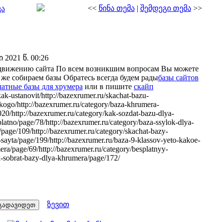
<<
წინა თემა
|
შემდეგი თემა
>>
კა
2021 წ. 00:26
родвижению сайта По всем возникшим вопросам Вы можете
 же собираем базы Обратесь всегда будем рады
базы сайтов
латные базы для хрумера
или в пишите
скайп
ak-ustanovit/http://bazexrumer.ru/skachat-bazu-
kogo/http://bazexrumer.ru/category/baza-khrumera-
2020/http://bazexrumer.ru/category/kak-sozdat-bazu-dlya-
atno/page/78/http://bazexrumer.ru/category/baza-ssylok-dlya-
page/109/http://bazexrumer.ru/category/skachat-bazy-
sayta/page/199/http://bazexrumer.ru/baza-9-klassov-yeto-kakoe-
ra/page/69/http://bazexrumer.ru/category/besplatnyy-
k-sobrat-bazy-dlya-khrumera/page/172/
ზევით