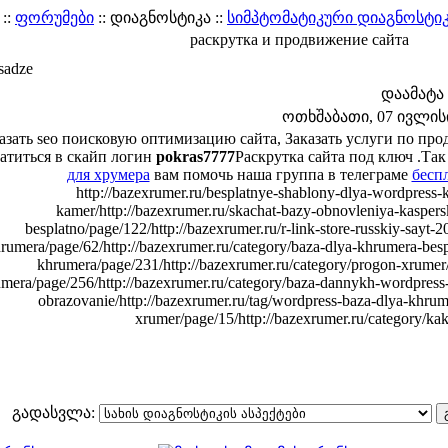
::
ფორუმები
:: დიაგნოსტიკა ::
სიმპტომატიკური დიაგნოსტი
раскрутка и продвижение сайта
sadze
დაამატა
ოთხშაბათი, 07 ივლისი 
азать seo поисковую оптимизацию сайта, Заказать услуги по п
атиться в скайп логин
pokras7777
Раскрутка сайта под ключ .Так
для хрумера
вам помочь наша группа в телеграме
бесп
http://bazexrumer.ru/besplatnye-shablony-dlya-wordpress-k
kamer/http://bazexrumer.ru/skachat-bazy-obnovleniya-kaspers
besplatno/page/122/http://bazexrumer.ru/r-link-store-russkiy-sayt-
rumera/page/62/http://bazexrumer.ru/category/baza-dlya-khrumera-bespl
khrumera/page/231/http://bazexrumer.ru/category/progon-xrumer/
mera/page/256/http://bazexrumer.ru/category/baza-dannykh-wordpress-
obrazovanie/http://bazexrumer.ru/tag/wordpress-baza-dlya-khrume
xrumer/page/15/http://bazexrumer.ru/category/ka
გადასვლა: