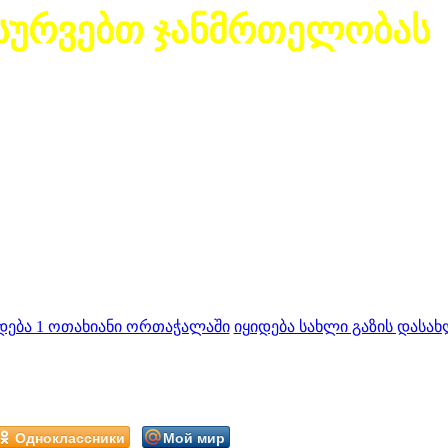
სურვებთ ჯანმრთელობას
დება 1 ოთახიანი ორთაჭალაში
იყიდება სახლი გაზის დასახ
Одноклассники
Мой мир