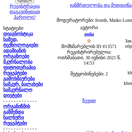
ჯანმრთელობა და მედიცინა
რეგისტრაცია
დაგავიწყდათ
პაროლი?
მოდერატორები: feonib, Maiko Lom
ავტორი
სტატიები
დიაგნოსტიკა
aniia
სამედ.
Зак
ტექნოლოგიები
обр
მომხმარებლის ID #13571
ადამიანის
რეგისტრირებულია:
ორგანოები
ოთხშაბათი, 30 ივნისი 2021 წ.
მკურნალობა
14:53
ფიტოთერაპია
kh
რეცეპტები
შეტყობინებები: 2
გამოხმაურება
khru
სამკურ. ბალახები
სამკურნალო
დიეტები
- - - - - - - - - - - - -
ზევით
ორგანიზმის
გაწმენდა
ხალხური
რეცეპტები
- - - - - - - - - - - - -