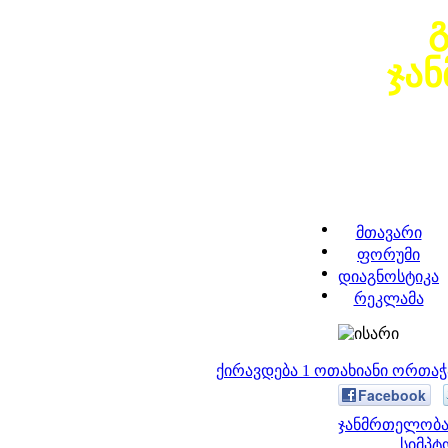
ჯა
მთავარი
ფორუმი
დიაგნოსტიკა
რეკლამა
ქირავდება 1 ოთახიანი ორთა
Facebook
ჯანმრთელობა 
სიმპტ