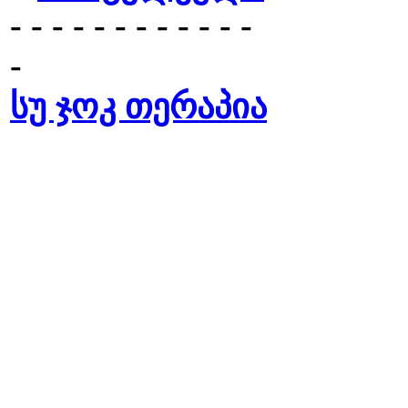
- - - - - - - - - - - -
-
სუ ჯოკ თერაპია