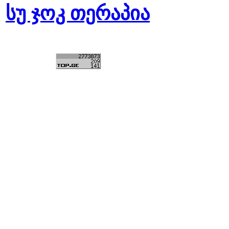
სუ ჯოკ თერაპია