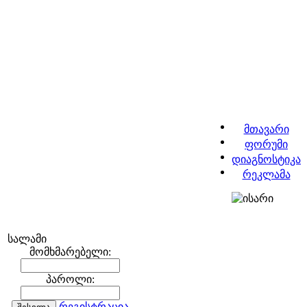
მთავარი
ფორუმი
დიაგნოსტიკა
რეკლამა
სალამი
მომხმარებელი:
პაროლი:
რეგისტრაცია