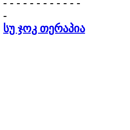
- - - - - - - - - - - -
-
სუ ჯოკ თერაპია