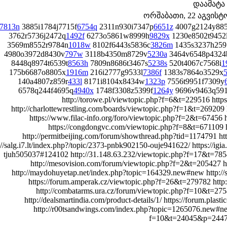
დაამატა
ორშაბათი, 22 აგვისტო 
7813n
3885i1784j7715f
6754q
2311n930i7347p
6651z
4007g2124y88
3762r5736j2472q
1492f
6273o5861w8999h
9829x
1230e8502t9452
3569m8552r9784n
1018w
8102f6443s5836c
3826m
1435s3237h259
4980o3972d8430v
797w
3118b4350m8729v
5230a
3464v6548p4324
8448q8974t6539t
8563h
7809n8686t3467s
5238s
520t4067c7568i
1
175b6687o8805x
1916m
216i2777g9533l
7386f
1383s7864o3529x
140a4807z859r
433l
8171i8104x8434w
1323p
7556t9951f7309y
6578q244f4695q
4940x
1748f3308z5399f
1264y
9696v9463q59
http://torowe.pl/viewtopic.php?f=6&t=229516 htt
http://charlottewrestling.com/boards/viewtopic.php?f=1&t=269209
https://www.filac-info.org/foro/viewtopic.php?f=2&t=67456 
https://congdongvc.com/viewtopic.php?f=8&t=671109 
http://permitbeijing.com/forum/showthread.php?tid=1174791 h
://salg.i7.lt/index.php?/topic/2373-pnbk902150-ouje941622/ https://igi
tjuh505037#124102 http://31.148.63.232/viewtopic.php?f=17&t=78
http://mesovision.com/forum/viewtopic.php?f=2&t=205427 h
http://maydohuyetap.net/index.php?topic=164329.new#new http://s
https://forum.amperak.cz/viewtopic.php?f=26&t=279782 http
http://combatarms.ura.cz/forum/viewtopic.php?f=10&t=
http://dealsmartindia.com/product-details/1/ https://forum.pla
http://r00tsandwings.com/index.php?topic=1265076.new#new
f=10&t=24045&p=244