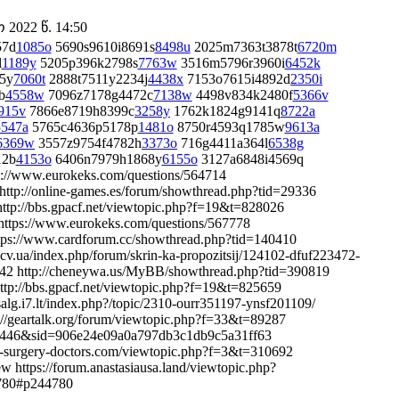
2022 წ. 14:50
57d
1085o
5690s9610i8691s
8498u
2025m7363t3878t
6720m
l
1189y
5205p396k2798s
7763w
3516m5796r3960i
6452k
5y
7060t
2888t7511y2234j
4438x
7153o7615i4892d
2350i
b
4558w
7096z7178g4472c
7138w
4498v834k2480f
5366v
915v
7866e8719h8399c
3258y
1762k1824g9141q
8722a
5547a
5765c4636p5178p
1481o
8750r4593q1785w
9613a
6369w
3557z9754f4782h
3373o
716g4411a364l
6538g
12b
4153o
6406n7979h1868y
6155o
3127a6848i4569q
ps://www.eurokeks.com/questions/564714
 http://online-games.es/forum/showthread.php?tid=29336
http://bbs.gpacf.net/viewtopic.php?f=19&t=828026
https://www.eurokeks.com/questions/567778
ttps://www.cardforum.cc/showthread.php?tid=140410
a.cv.ua/index.php/forum/skrin-ka-propozitsij/124102-dfuf223472-
542 http://cheneywa.us/MyBB/showthread.php?tid=390819
ttp://bbs.gpacf.net/viewtopic.php?f=19&t=825659
alg.i7.lt/index.php?/topic/2310-ourr351197-ynsf201109/
://geartalk.org/forum/viewtopic.php?f=33&t=89287
275446&sid=906e24e09a0a797db3c1db9c5a31ff63
stic-surgery-doctors.com/viewtopic.php?f=3&t=310692
 https://forum.anastasiausa.land/viewtopic.php?
780#p244780