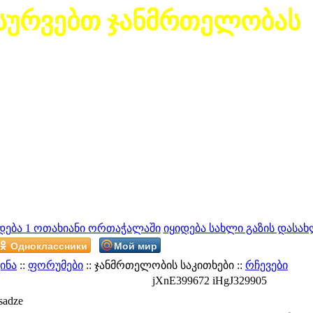
სურვებთ ჯანმრთელობას
დება 1 ოთახიანი ორთაჭალაში
იყიდება სახლი გაზის დასახ
Одноклассники
Мой мир
ინა
::
ფორუმები
:: ჯანმრთელობის საკითხები ::
რჩევები
jXnE399672 iHgJ329905
sadze