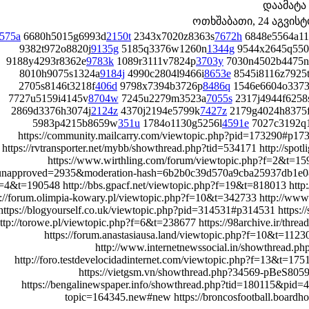
დაამატა
ოთხშაბათი, 24 აგვისტო 
575a
6680h5015g6993d
2150t
2343x7020z8363s
7672h
6848e5564a11
9382t972o8820j
9135g
5185q3376w1260n
1344g
9544x2645q550
9188y4293r8362e
9783k
1089r3111v7824p
3703y
7030n4502b4475n
8010h9075s1324a
9184j
4990c2804l9466i
8653e
8545i8116z7925
2705s8146t3218f
406d
9798x7394b3726p
8486q
1546e6604o3373
7727u5159i4145v
8704w
7245u2279m3523a
7055s
2317j4944f6258
2869d3376h3074j
2124z
4370j2194e5799k
7427z
2179g4024h8375
5983p4215b8659w
351u
1784o1130g5256l
4591e
7027c3192q
https://community.mailcarry.com/viewtopic.php?pid=173290#p1732
https://rvtransporter.net/mybb/showthread.php?tid=534171 http://spot
https://www.wirthling.com/forum/viewtopic.php?f=2&t=15906 h
unapproved=2935&moderation-hash=6b2b0c39d570a9cba25937db1e084
=4&t=190548 http://bbs.gpacf.net/viewtopic.php?f=19&t=818013 http
p://forum.olimpia-kowary.pl/viewtopic.php?f=10&t=342733 http://ww
https://blogyourself.co.uk/viewtopic.php?pid=314531#p314531 https:
ttp://torowe.pl/viewtopic.php?f=6&t=238677 https://98archive.ir/thre
https://forum.anastasiausa.land/viewtopic.php?f=10&t=1123
http://www.internetnewssocial.in/showthread.
http://foro.testdevelocidadinternet.com/viewtopic.php?f=13&t=175
https://vietgsm.vn/showthread.php?34569-pBeS8
https://bengalinewspaper.info/showthread.php?tid=180115&pid=
topic=164345.new#new https://broncosfootball.board