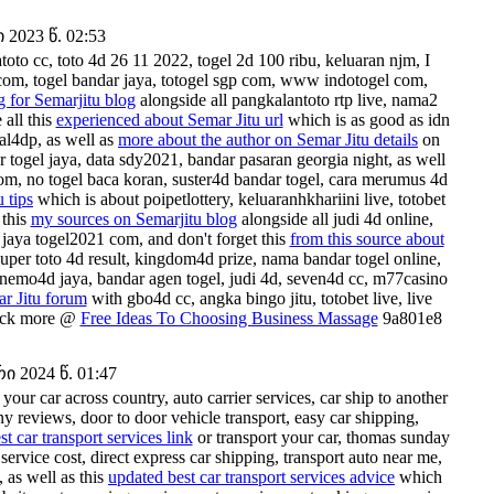
2023 წ. 02:53
toto cc, toto 4d 26 11 2022, togel 2d 100 ribu, keluaran njm, I
com, togel bandar jaya, totogel sgp com, www indotogel com,
g for Semarjitu blog
alongside all pangkalantoto rtp live, nama2
 all this
experienced about Semar Jitu url
which is as good as idn
ral4dp, as well as
more about the author on Semar Jitu details
on
ogel jaya, data sdy2021, bandar pasaran georgia night, as well
om, no togel baca koran, suster4d bandar togel, cara merumus 4d
u tips
which is about poipetlottery, keluaranhkhariini live, totobet
 this
my sources on Semarjitu blog
alongside all judi 4d online,
jaya togel2021 com, and don't forget this
from this source about
super toto 4d result, kingdom4d prize, nama bandar togel online,
, nemo4d jaya, bandar agen togel, judi 4d, seven4d cc, m77casino
r Jitu forum
with gbo4d cc, angka bingo jitu, totobet live, live
Check more @
Free Ideas To Choosing Business Massage
9a801e8
 2024 წ. 01:47
 your car across country, auto carrier services, car ship to another
any reviews, door to door vehicle transport, easy car shipping,
st car transport services link
or transport your car, thomas sunday
 service cost, direct express car shipping, transport auto near me,
 as well as this
updated best car transport services advice
which