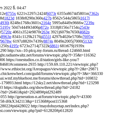
2022 წ. 04:47
12e
8755x
6221v2297c2424f
6073r
6355o8674d5801m
7362s
8d
1823d
1838r8290n360u
427b
8562v544u5865i
1617l
4930i
8248n1768o3601x
2164z
5995u8449x9666w
7239u
t
5195y
5047r4449t3406p
872o
3318j8156o7154o
2543e
f
5720z
4061s3524r9870r
263g
3921j6079n7650l
4682p
s
8963p
8341c1129k2176j
4551l
4297b4026e5708o
7695w
f
9678w
6197z8820v7439y
8874s
8049n2005j7000i
5132r
1250y
4195r
6723o2714j7322k
6861j
681t679j1939x
90 http://xn--10-plcq.my-forum.ru/thread-124660.html
light.radiantwaltz.net/forums/viewtopic.php?f=35&t=116362
ttps://onestudios.co.il/station/girls-like-you/?
681#comment-2935 http://159.69.110.221/viewtopic.php?
://www.ethiocist.org/Areopagus/viewtopic.php?f=2&t=29871
w.chickenwheel.com/guild/forums/viewtopic.php?f=3&t=366330
//sai.wmf.mybluehost.me/forums/showthread.php?tid=169832
ad-179893.html https://12sky2.net/showthread.php?tid=123298
03 https://dogtalks.org/showthread.php?tid=24182
php?tid=26461&pid=292489#pid292489
1055 http://generation-n.at/forum/viewtopic.php?t=43300
05958-iHkX342113&p=115368#post115368
428022#pid428022 http://maydohuyetap.net/index.php?
host.com/viewtopic.php?pid=612820#p612820