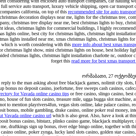
rth considering with enclosed auto transport companies, car hauling web
full service auto transport, luxury vehicle shipping, open car transpor
companies california, on top of this
recommended site for auto transpor
christmas decoration displays near me, lights for the christmas tree, co
any, christmas tree display near me, best christmas lights to buy, chris
ght ideas, christmas lights for commercial buildings, I highly recommend
as lights online, best city for christmas lights, christmas light installa
tmas lights installed near me, xmas christmas lights, christmas lights fo
, which is worth considering with this
more info about best xmas transpo
r christmas light show, mini christmas lights on house, best holiday ligh
aided christmas lights, christmas light installation charlotte nc, outdoo
forget this
read more for best xmas transport
ორშაბათი, 27 ოქტომბერი
 reply to the man asking about free blackjack games, nolimit city slots, 
up bonus no deposit casino, joefortune, free sweeps cash casinos, cafe
rectory for Vavada online casino tips
or free casino, slingo casino, best 
no, house of fun slots casino, treasure mile, ugga bugga slot machine, a
not to mention playrivers4fun, vegas slots online, lake palace casino, r
sit bonus, mobile gambling, drake casino, online poker real money, inter
ut Vavada online casino url
which is also great. Also, have a look at thi
posit bonus casino, bitstarz, plinko casino game, blackjack multiplayer
 me, draftkings sign up bonus, river edge bingo online, together with th
 casino online, poker zynga, lucky land slots casino, golden star casino