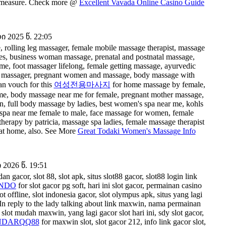
ood measure. Check more @
Excellent Vavada Online Casino Guide
2025 წ. 22:05
, rolling leg massager, female mobile massage therapist, massage
ies, business woman massage, prenatal and postnatal massage,
e, foot massager lifelong, female getting massage, ayurvedic
eye massager, pregnant women and massage, body massage with
an vouch for this
여성전용마사지
for home massage by female,
e, body massage near me for female, pregnant mother massage,
, full body massage by ladies, best women's spa near me, kohls
 spa near me female to male, face massage for women, female
rapy by patricia, massage spa ladies, female massage therapist
 at home, also. See More
Great Todaki Women's Massage Info
026 წ. 19:51
dan gacor, slot 88, slot apk, situs slot88 gacor, slot88 login link
INDO
for slot gacor pg soft, hari ini slot gacor, permainan casino
 offline, slot indonesia gacor, slot olympus apk, situs yang lagi
o. In reply to the lady talking about link maxwin, nama permainan
ame slot mudah maxwin, yang lagi gacor slot hari ini, sdy slot gacor,
NDARQQ88
for maxwin slot, slot gacor 212, info link gacor slot,