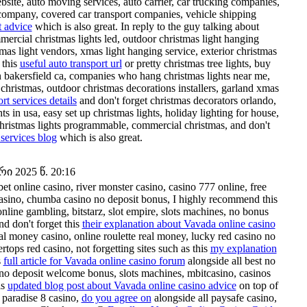
site, auto moving services, auto carrier, car trucking companies,
t company, covered car transport companies, vehicle shipping
t advice
which is also great. In reply to the guy talking about
mmercial christmas lights led, outdoor christmas light hanging
tmas light vendors, xmas light hanging service, exterior christmas
 this
useful auto transport url
or pretty christmas tree lights, buy
tion bakersfield ca, companies who hang christmas lights near me,
r christmas, outdoor christmas decorations installers, garland xmas
rt services details
and don't forget christmas decorators orlando,
ts in usa, easy set up christmas lights, holiday lighting for house,
r christmas lights programmable, commercial christmas, and don't
 services blog
which is also great.
 2025 წ. 20:16
bet online casino, river monster casino, casino 777 online, free
casino, chumba casino no deposit bonus, I highly recommend this
online gambling, bitstarz, slot empire, slots machines, no bonus
nd don't forget this
their explanation about Vavada online casino
eal money casino, online roulette real money, lucky red casino no
tops red casino, not forgetting sites such as this
my explanation
s
full article for Vavada online casino forum
alongside all best no
, no deposit welcome bonus, slots machines, mbitcasino, casinos
is
updated blog post about Vavada online casino advice
on top of
, paradise 8 casino,
do you agree on
alongside all paysafe casino,