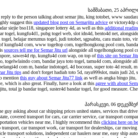
სამშაბათი, 25 აპრილი 
 reply to the person talking about semar jitu, king totobet, www saudara
ighly suggest this
updated blog post on Semarjitu advice
or victory4dp 
dar siejie bso118, singapore lottery 4d, as well as this
additional readin
ar togel, kungfu4d1, pubg togel web, slot idn4d, bento4d net, alongside
i togel, belajar merumus togel, judi totobet, sgpsabtu, cara main toto, vi
of kungfu4d com, www togeltop com, togelhongkong pool com, bandar t
his
sources tell me for Semar Jitu url
alongside all togelhongkong pool c
apore, sawer4d rtp, kungfu4d com wap, on top of
this site on Semar Jit
o, togelwlaindo com, bandar jaya toto togel, tamu4d com, alongside all
elangi4d com m, bandar indotogel, 4d bocoran, super toto 4d result, m 
ar Jitu tips
and don't forget hadiah toto 5d, raya999slot, main judi 2d, 
to mention
this guy about Semar Jitu77 link
as well as angka bingo jitu
ve, which is also great. Finally, have a look at this
agree with about Sema
ojitu, total jp bandar togel, suster4d bandar togel, for good measure. 
პარასკევი, 06 დეკემბერი
he guy asking about car shipping prices united states, services that drive
state, covered transport for cars, car carrier service, car transport comp
sportation vehicles near me, I highly recommend this
clicking here on be
 transport, car transport work, car transport for dealerships, car moving
cle transport solutions, independent car haulers near me, easy ship auto,