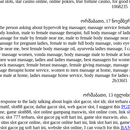
al slots, star casino online, online pokies, true fortune casino, for g
1068235
ორშაბათი, 17 ნოემბერი 
the person asking about hypervolt leg massager, massage service female
ady london, male to female massage therapist, full body massage of lad
assage for male by female near me, male to female body massage near m
assage for pregnant ladies, female to male full body massage, osito 
le near me, best female body massage oil, ayurveda ladies massage, I c
 massage women, vonda massage, body massage male to female at hom
n want massage, ladies and ladies massage, best massagers for women
eck massager, female breast massage, female giving massage, massage
age therapist home service, women to men massage at home, massage the
or male at home, ladies massage home service, body massage for ladies
2b336f1
ორშაბათი, 13 ივლისი 2
 response to the lady talking about login slot gacor, slot idr, slot terbaru 
rnatif, slot88 gacor, daftar gacor slot, web gacor slot, I suggest this
PG
ine, game slot888, slot online gampang maxwin, slot online com, link slot
or, slot 777 terbaru, slot gacor pg soft hari ini, game slot maxwin, als
, situs slot gacor online, slot gacor online hari ini, link slot hari ini, g
 slot gacor pg soft hari ini, website slot online, I can vouch for this
BA