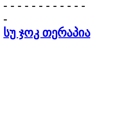
- - - - - - - - - - - -
-
სუ ჯოკ თერაპია