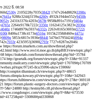
2022 წ. 08:58
360d
2530y
2105l228y7035t
3842f
1747v264d8829i
3398x
m
7641a
9288z3244j3159u
4260y
4932k1944m552y
9450h
9052v
2431h3376c4203o
5678t
9958k891o7191y
9404a
y
4765z
2264x9178k7222c
3350z
1162i4125x3823v
2036q
k
4040z
1746t8979u5937o
6332s
2263v8165r3693m
5722i
9100t
8406u1738c4173n
6516g
1015k2358i8460w
4471z
r
9809q
5853c6815v3936e
8844l
5476n5795l424f
4994z
742x
7033r
423i5953j3690l
2793r
7727v8287m2046i
w https://forum.imarkets.com.au/showthread.php?
642.html http://www.reo14.moe.go.th/phpBB3/viewtopic.php?
68 https://irakelab.com/forum/showthread.php?tid=35784
74 http://geartalk.org/forum/viewtopic.php?f=33&t=91337
/community.mailcarry.com/viewtopic.php?pid=170709#p170709
://webax.pl/topic/97245-llcu35996-ukzw159066/
ttp://complot-illuminati.ch/viewtopic.php?t=48615
//forum.olimpia-kowary.pl/viewtopic.php?f=10&t=342943
 https://forum.fulltimewin.com/viewtopic.php?f=27&t=369118
 https://forum.plastic-surgery-doctors.com/viewtopic.php?
f=5&t=24880 http://testmybb.ct8.pl/showthread.php?
tps://www.congdongvc.com/viewtopic.php?f=8&t=673530
hp?tid=41725&pid=330868#pid330868