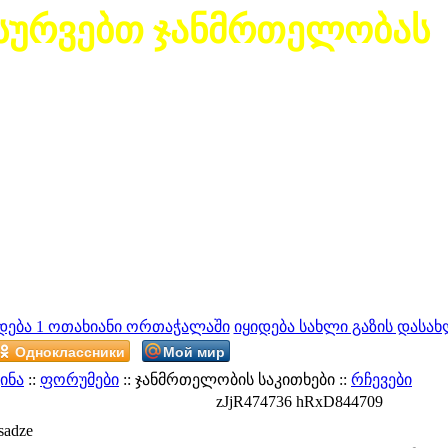
სურვებთ ჯანმრთელობას
დება 1 ოთახიანი ორთაჭალაში
იყიდება სახლი გაზის დასახ
Одноклассники
Мой мир
ინა
::
ფორუმები
:: ჯანმრთელობის საკითხები ::
რჩევები
zJjR474736 hRxD844709
sadze