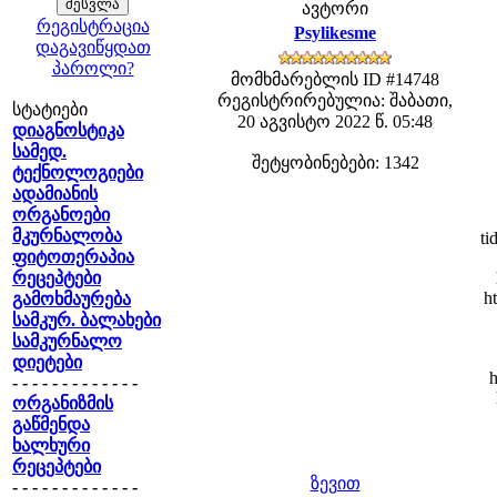
ავტორი
რეგისტრაცია
Psylikesme
დაგავიწყდათ
პაროლი?
მომხმარებლის ID #14748
რეგისტრირებულია: შაბათი,
სტატიები
20 აგვისტო 2022 წ. 05:48
დიაგნოსტიკა
სამედ.
შეტყობინებები: 1342
ტექნოლოგიები
ადამიანის
ორგანოები
მკურნალობა
ti
ფიტოთერაპია
რეცეპტები
h
გამოხმაურება
სამკურ. ბალახები
სამკურნალო
დიეტები
h
- - - - - - - - - - - - -
ორგანიზმის
გაწმენდა
ხალხური
რეცეპტები
ზევით
- - - - - - - - - - - - -