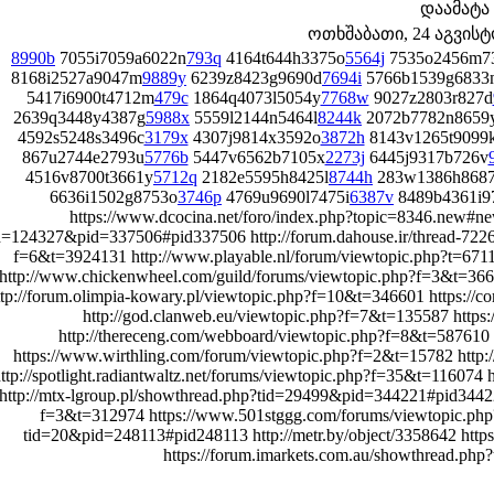
დაამატა
ოთხშაბათი, 24 აგვისტო 
8990b
7055i7059a6022n
793q
4164t644h3375o
5564j
7535o2456m7
8168i2527a9047m
9889y
6239z8423g9690d
7694i
5766b1539g6833
5417i6900t4712m
479c
1864q4073l5054y
7768w
9027z2803r827d
2639q3448y4387g
5988x
5559l2144n5464l
8244k
2072b7782n8659
4592s5248s3496c
3179x
4307j9814x3592o
3872h
8143v1265t9099
867u2744e2793u
5776b
5447v6562b7105x
2273j
6445j9317b726v
4516v8700t3661y
5712q
2182e5595h8425l
8744h
283w1386h8687
6636i1502g8753o
3746p
4769u9690l7475i
6387v
8489b4361i9
https://www.dcocina.net/foro/index.php?topic=8346.new#ne
d=124327&pid=337506#pid337506 http://forum.dahouse.ir/thread-722
f=6&t=3924131 http://www.playable.nl/forum/viewtopic.php?t=6711
http://www.chickenwheel.com/guild/forums/viewtopic.php?f=3&t=3661
ttp://forum.olimpia-kowary.pl/viewtopic.php?f=10&t=346601 https:/
http://god.clanweb.eu/viewtopic.php?f=7&t=135587 https
http://thereceng.com/webboard/viewtopic.php?f=8&t=587610 h
https://www.wirthling.com/forum/viewtopic.php?f=2&t=15782 http:
ttp://spotlight.radiantwaltz.net/forums/viewtopic.php?f=35&t=116074
http://mtx-lgroup.pl/showthread.php?tid=29499&pid=344221#pid344221
f=3&t=312974 https://www.501stggg.com/forums/viewtopic.php?
tid=20&pid=248113#pid248113 http://metr.by/object/3358642 ht
https://forum.imarkets.com.au/showthread.p