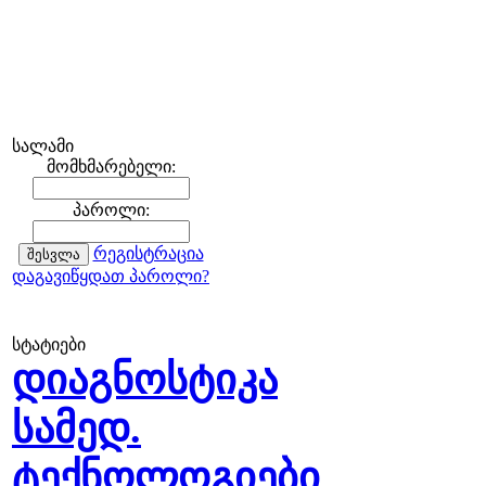
სალამი
მომხმარებელი:
პაროლი:
რეგისტრაცია
დაგავიწყდათ პაროლი?
სტატიები
დიაგნოსტიკა
სამედ.
ტექნოლოგიები