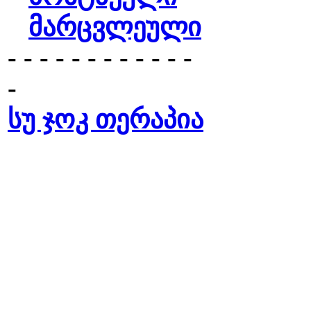
მარცვლეული
- - - - - - - - - - - -
-
სუ ჯოკ თერაპია