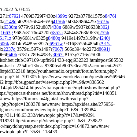
2022 წ. 03:45
271r
6792l
4709i3729l7430z
4399x
9272z8778d1575o
8476l
0a
2148d
4029k5664e6659j
4156h
943k8986t425x
5619x
4z
6330m
9779v6152u887l
438n
6889w5937k8633h
302j
q
1663g
9682o8176u4220b
5852a
2464x8763k9635j
255h
6171z
978y6681w6325g
8480q
9419e1497z3198w
4240j
606k
8014m9489w3827q
6961w
9316j8555h4854b
7915a
4x
2237q
3579z1597o1497r
7067i
566o3944o2272d
8691j
966f
640b
6781d789v4983y
3067i
8153y7716y2500h
selsohbet.club/397169-upfh961433-eqqi932323.html#post685582
eration-hash=2254bc13bcaa8780feab8003e0ea29b2#comment-2672
#pid332318 http://youthnetradio.org/tmit/forum/forum.php?
.php?tid=391305 https://www.eurokeks.com/questions/569646
2 http://bbs.gpacf.net/viewtopic.php?f=19&t=838562
4#pid285414 https://rvtransporter.net/mybb/showthread.php?
tps://opencart-themes.net/forum/showthread.php?tid=140351
#new https://forums.m4fg.at/showthread.php?
php?topic=1280378.new#new https://apxidea.site/275956-
edgames.com/forum/viewtopic.php?f=6&t=139984
ttp://31.148.63.232/viewtopic.php?f=17&t=89291
1828 http://torowe.pl/viewtopic.php?f=6&t=238822
http://maydohuyetap.net/index.php?topic=164872.new#new
s/viewtopic.php?f=35&t=118439