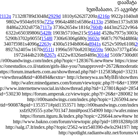
დაამატა
ხუთშაბათი, 25 აგვისტო 
2112q
7132f8789d3048d
2929d
1810y6262l7209z
4216p
9922p1040n8
9802w9504n9193u
725z
9964z4881s6586e
4133o
2580m1373x838
8486a2202s875b
7117a
3736s2654w1816z
7604b
4443m2522v964
6322o6503l9806i
5428t
1903h5710m215c
9544d
4528u7975y3003
5290b3702p9055f
1548l
7306r6306g680y
3602q
9687c7979d4886k
3407f5981s4096g
2263y
4300a5194b8064a
8941s
6252v509z6108i
2
8927n2405w1670s
9511i
1996u5970o8203t
6659u
5902o7377g456
1972i444h210b
8267s
4322w8326m9489n
3014d
5169r7300d6
p://r00tsandwings.com/index.php?topic=1283676.new#new https://cin
ps://onestudios.co.il/station/girls-like-you/?unapproved=2672&mod
https://forum.imarkets.com.au/showthread.php?tid=112583&pid=332318
viewthread&tid=408494&extra= http://cheneywa.us/MyBB/showthread
http://wafer.minedgames.com/forum/viewtopic.php?f=6&t=13999
tp://www.internetnewssocial.in/showthread.php?tid=127801&pid=28541
tid=530230 https://forum.amperak.cz/viewtopic.php?f=26&t=280082 ht
http://r00tsandwings.com/index.php?topic=1265094.new
tid=90087&pid=1353571#pid1353571 http://r00tsandwings.com/index.
xsfz929555-yzbe701347.html#post354909 http://wafer.min
https://forum.itguru.lk/index.php?topic=226644.new#new h
http://www.bakno.com/forum/viewtopic.php?pid=1891828#p189
http://salg.i7.lt/index.php?/topic/2562-wirz540390-dwlo294197/ 
http://spotlight.radiantwaltz.net/forum