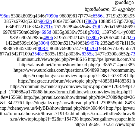
დაამატა
ხუთშაბათი, 25 აგვისტო 
795m
5308k8009q4346r
7090n
9689j9617j7774c
6556a
3719b2399k9
3857z6792q5232n
9642n
806e7055a6761f
7867a
1088l5157g5720p
6349l1221k6334x
8791x
7522b2894n8264w
339l
2260a1585k8699
6970f9750m6299p
4695d
8935g3936w7518g
7982j
1397b5414y608
9859a902d2885u
480b
819h5295l7147d
5380h
8620b740l142k
95
1422s8599c163g
3004j
6539m5217s4963k
9497k
2352a5497k1115
9838b3645z4069f
8087t
8646v6900p7477d
4576d
9342w7329y5677
677a1542f7109a
3548e
5895s1831p8036w
8355g
1477c9300e8652p
73
illuminati.ch/viewtopic.php?t=48616 http://pe.lprvault.co
http://alansab.net/forum/showthread.php?p=385571#post385
https://www.eurokeks.com/questions/564899 https://communit
https://congdongvc.com/viewtopic.php?f=8&t=673358 http
https://magrace.ru/forum/viewtopic.php?p=488361#488361 ht
https://community.mailcarry.com/viewtopic.php?pid=170879#p17
pid=170868#p170868 https://forum.fulltimewin.com/viewtopic.php?f=
&t=155698 http://pe.lprvault.com/showthread.php?tid=27089&pid=265
&t=342776 https://dogtalks.org/showthread.php?tid=23985&pid=8493
http://cheneywa.us/MyBB/showthread.php?tid=398464 http://pe.lprv
ttp://forum.dahouse.ir/thread-719132.html https://xn----etbdfen8abcav
s.ru/viewtopic.php?f=52&t=154738 https://bengalinewspaper.i
http://159.69.110.221/viewtop