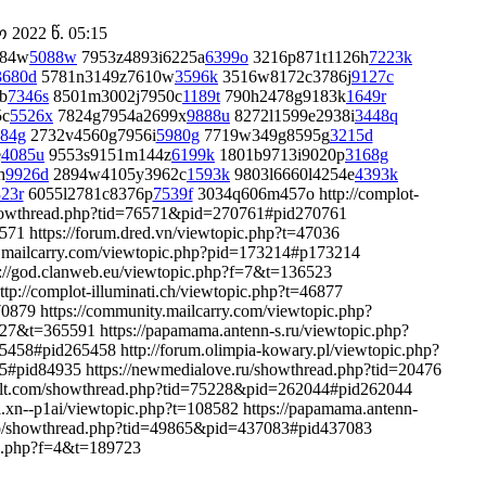
2022 წ. 05:15
584w
5088w
7953z4893i6225a
6399o
3216p871t1126h
7223k
3680d
5781n3149z7610w
3596k
3516w8172c3786j
9127c
b
7346s
8501m3002j7950c
1189t
790h2478g9183k
1649r
5c
5526x
7824g7954a2699x
9888u
8272l1599e2938i
3448q
84g
2732v4560g7956i
5980g
7719w349g8595g
3215d
e
4085u
9553s9151m144z
6199k
1801b9713i9020p
3168g
h
9926d
2894w4105y3962c
1593k
9803l6660l4254e
4393k
23r
6055l2781c8376p
7539f
3034q606m457o http://complot-
m/showthread.php?tid=76571&pid=270761#pid270761
571 https://forum.dred.vn/viewtopic.php?t=47036
y.mailcarry.com/viewtopic.php?pid=173214#p173214
://god.clanweb.eu/viewtopic.php?f=7&t=136523
tp://complot-illuminati.ch/viewtopic.php?t=46877
0879 https://community.mailcarry.com/viewtopic.php?
27&t=365591 https://papamama.antenn-s.ru/viewtopic.php?
458#pid265458 http://forum.olimpia-kowary.pl/viewtopic.php?
5#pid84935 https://newmedialove.ru/showthread.php?tid=20476
ault.com/showthread.php?tid=75228&pid=262044#pid262044
8i.xn--p1ai/viewtopic.php?t=108582 https://papamama.antenn-
nfo/showthread.php?tid=49865&pid=437083#pid437083
ic.php?f=4&t=189723