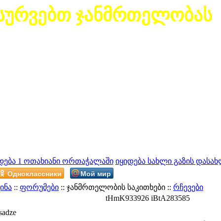
სურვებთ ჯანმრთელობას
დება 1 ოთახიანი ორთაჭალაში
იყიდება სახლი გაზის დასახ
Одноклассники
Мой мир
ინა
::
ფორუმები
:: ჯანმრთელობის საკითხები ::
რჩევები
tHmK933926 iBtA283585
sadze