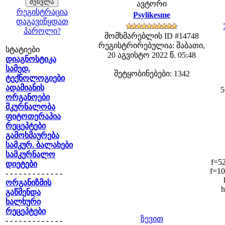
ავტორი
რეგისტრაცია
Psylikesme
დაგავიწყდათ
პაროლი?
მომხმარებლის ID #14748
რეგისტრირებულია: შაბათი,
სტატიები
20 აგვისტო 2022 წ. 05:48
დიაგნოსტიკა
სამედ.
შეტყობინებები: 1342
ტექნოლოგიები
ადამიანის
5
ორგანოები
მკურნალობა
ფიტოთერაპია
რეცეპტები
გამოხმაურება
სამკურ. ბალახები
სამკურნალო
f=52
დიეტები
f=10
- - - - - - - - - - - - -
ორგანიზმის
h
გაწმენდა
ხალხური
რეცეპტები
ზევით
- - - - - - - - - - - - -