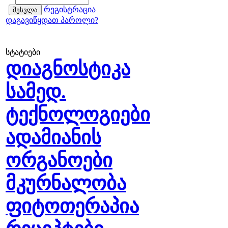
რეგისტრაცია
დაგავიწყდათ პაროლი?
სტატიები
დიაგნოსტიკა
სამედ.
ტექნოლოგიები
ადამიანის
ორგანოები
მკურნალობა
ფიტოთერაპია