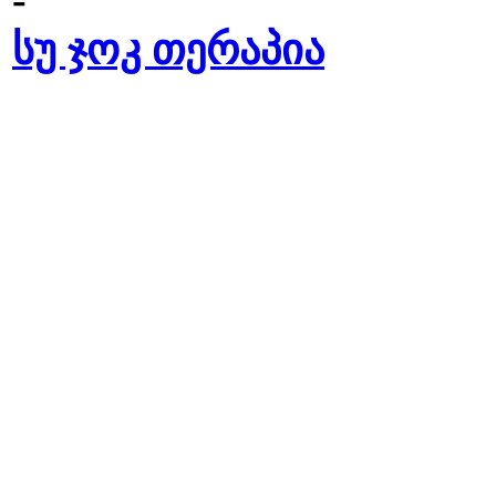
-
სუ ჯოკ თერაპია