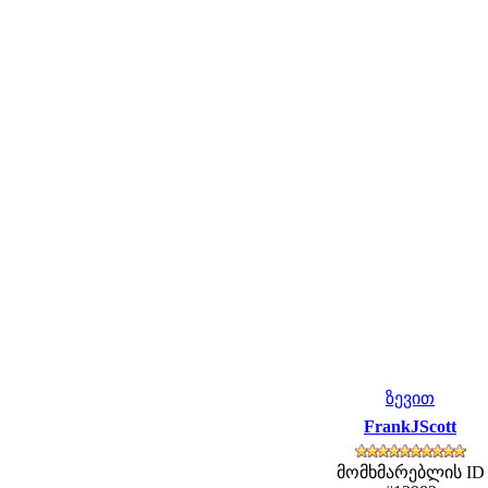
ზევით
FrankJScott
მომხმარებლის ID