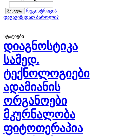
რეგისტრაცია
დაგავიწყდათ პაროლი?
სტატიები
დიაგნოსტიკა
სამედ.
ტექნოლოგიები
ადამიანის
ორგანოები
მკურნალობა
ფიტოთერაპია