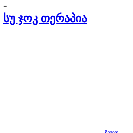
-
სუ ჯოკ თერაპია
ზევით