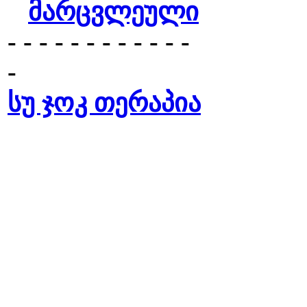
მარცვლეული
- - - - - - - - - - - -
-
სუ ჯოკ თერაპია