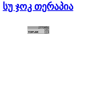
სუ ჯოკ თერაპია