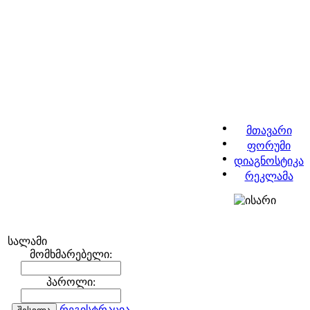
მთავარი
ფორუმი
დიაგნოსტიკა
რეკლამა
სალამი
მომხმარებელი:
პაროლი:
რეგისტრაცია