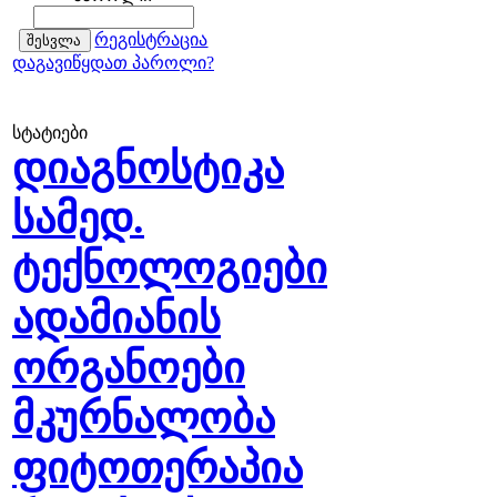
რეგისტრაცია
დაგავიწყდათ პაროლი?
სტატიები
დიაგნოსტიკა
სამედ.
ტექნოლოგიები
ადამიანის
ორგანოები
მკურნალობა
ფიტოთერაპია