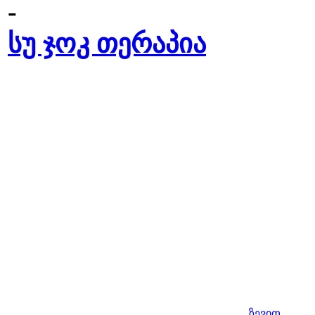
-
სუ ჯოკ თერაპია
ზევით